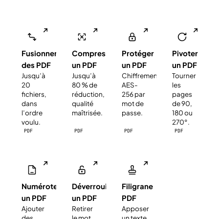
Fusionner
Compresser
Protéger
Pivoter
des PDF
un PDF
un PDF
un PDF
Jusqu’à
Jusqu’à
Chiffrement
Tourner
20
80 % de
AES-
les
fichiers,
réduction,
256 par
pages
dans
qualité
mot de
de 90,
l’ordre
maîtrisée.
passe.
180 ou
voulu.
270°.
PDF
PDF
PDF
PDF
Numéroter
Déverrouiller
Filigrane
un PDF
un PDF
PDF
Ajouter
Retirer
Apposer
des
le mot
un texte