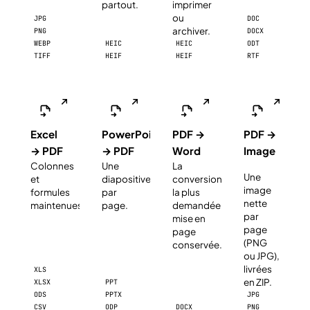
partout.
imprimer
ou
JPG
DOC
archiver.
PNG
DOCX
WEBP
HEIC
HEIC
ODT
TIFF
HEIF
HEIF
RTF
Excel
PowerPoint
PDF →
PDF →
→ PDF
→ PDF
Word
Image
Colonnes
Une
La
NOUVEAU
Une
et
diapositive
conversion
image
formules
par
la plus
nette
maintenues.
page.
demandée,
par
mise en
page
page
(PNG
conservée.
ou JPG),
livrées
XLS
en ZIP.
XLSX
PPT
ODS
PPTX
JPG
CSV
ODP
DOCX
PNG