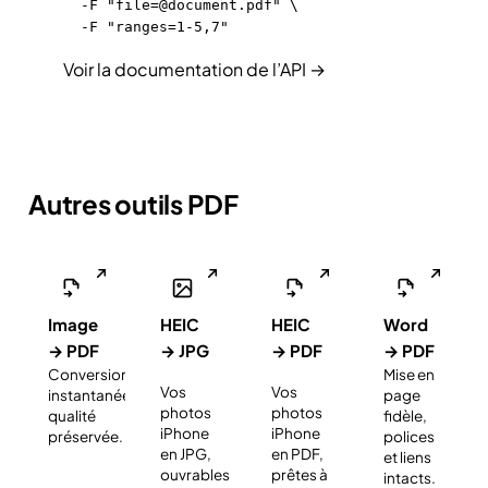
  -F "file=@document.pdf" \

  -F "ranges=1-5,7"
Voir la documentation de l’API →
Autres outils PDF
Image
HEIC
HEIC
Word
→ PDF
→ JPG
→ PDF
→ PDF
Conversion
Mise en
NOUVEAU
NOUVEAU
Vos
Vos
instantanée,
page
photos
photos
qualité
fidèle,
iPhone
iPhone
préservée.
polices
en JPG,
en PDF,
et liens
ouvrables
prêtes à
intacts.