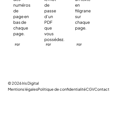
numéros
de
en
de
passe
filigrane
page en
d’un
sur
bas de
PDF
chaque
chaque
que
page.
page.
vous
possédez.
PDF
PDF
PDF
© 2026
Iris Digital
Mentions légales
Politique de confidentialité
CGV
Contact