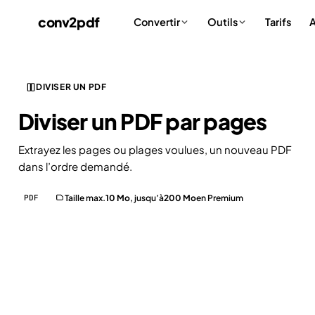
conv
2
pdf
Tarifs
A
Convertir
Outils
DIVISER UN PDF
Diviser un PDF par
pages
Extrayez les pages ou plages voulues, un nouveau PDF
dans l’ordre demandé.
PDF
Taille max.
10 Mo
, jusqu’à
200 Mo
en Premium