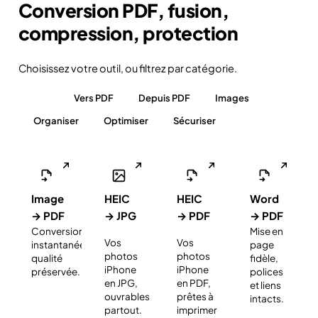
Conversion PDF, fusion,
compression, protection
Choisissez votre outil, ou filtrez par catégorie.
Tous
Vers PDF
Depuis PDF
Images
Organiser
Optimiser
Sécuriser
Image
HEIC
HEIC
Word
→ PDF
→ JPG
→ PDF
→ PDF
Conversion
Mise en
NOUVEAU
NOUVEAU
Vos
Vos
instantanée,
page
photos
photos
qualité
fidèle,
iPhone
iPhone
préservée.
polices
en JPG,
en PDF,
et liens
ouvrables
prêtes à
intacts.
partout.
imprimer