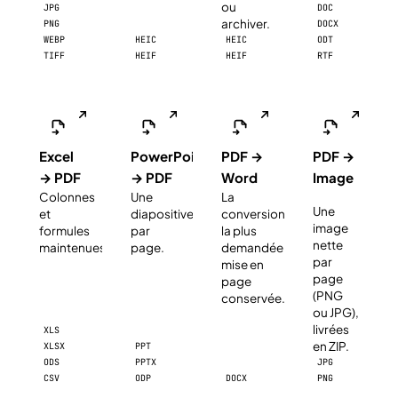
ou
JPG
DOC
archiver.
PNG
DOCX
WEBP
HEIC
HEIC
ODT
TIFF
HEIF
HEIF
RTF
Excel
PowerPoint
PDF →
PDF →
→ PDF
→ PDF
Word
Image
Colonnes
Une
La
NOUVEAU
Une
et
diapositive
conversion
image
formules
par
la plus
nette
maintenues.
page.
demandée,
par
mise en
page
page
(PNG
conservée.
ou JPG),
livrées
XLS
en ZIP.
XLSX
PPT
ODS
PPTX
JPG
CSV
ODP
DOCX
PNG