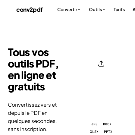
conv
2
pdf
Tarifs
A
Convertir
Outils
Tous vos
outils PDF,
en ligne et
gratuits
Choisir
un
fichier
Convertissez vers et
depuis le PDF en
quelques secondes,
JPG
DOCX
sans inscription.
XLSX
PPTX