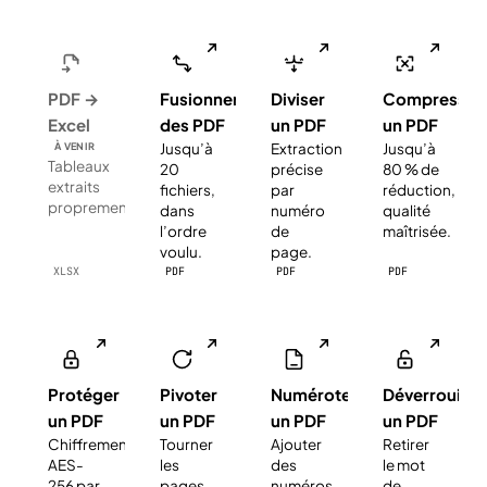
PDF →
Fusionner
Diviser
Compresser
Excel
des PDF
un PDF
un PDF
Jusqu’à
Extraction
Jusqu’à
À VENIR
Tableaux
20
précise
80 % de
extraits
fichiers,
par
réduction,
proprement.
dans
numéro
qualité
l’ordre
de
maîtrisée.
voulu.
page.
XLSX
PDF
PDF
PDF
Protéger
Pivoter
Numéroter
Déverrouiller
un PDF
un PDF
un PDF
un PDF
Chiffrement
Tourner
Ajouter
Retirer
AES-
les
des
le mot
256 par
pages
numéros
de