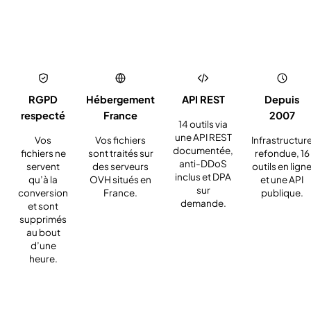
RGPD
Hébergement
API REST
Depuis
respecté
France
2007
14 outils via
une API REST
Vos
Vos fichiers
Infrastructur
documentée,
fichiers ne
sont traités sur
refondue, 16
anti-DDoS
servent
des serveurs
outils en lign
inclus et DPA
qu’à la
OVH situés en
et une API
sur
conversion
France.
publique.
demande.
et sont
supprimés
au bout
d’une
heure.