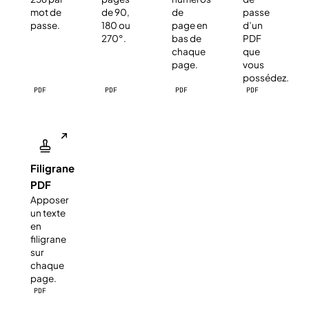
mot de
de 90,
de
passe
passe.
180 ou
page en
d’un
270°.
bas de
PDF
chaque
que
page.
vous
possédez.
PDF
PDF
PDF
PDF
Filigrane
PDF
Apposer
un texte
en
filigrane
sur
chaque
page.
PDF