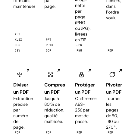
formules
par
fichiers,
nette
maintenues.
page.
dans
par
l’ordre
page
voulu.
(PNG
ou JPG),
livrées
XLS
en ZIP.
XLSX
PPT
ODS
PPTX
JPG
CSV
ODP
PNG
PDF
Diviser
Compresser
Protéger
Pivoter
un PDF
un PDF
un PDF
un PDF
Extraction
Jusqu’à
Chiffrement
Tourner
précise
80 % de
AES-
les
par
réduction,
256 par
pages
numéro
qualité
mot de
de 90,
de
maîtrisée.
passe.
180 ou
page.
270°.
PDF
PDF
PDF
PDF