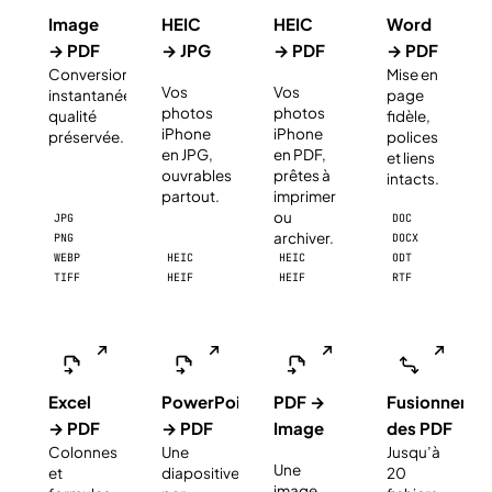
Image
HEIC
HEIC
Word
→ PDF
→ JPG
→ PDF
→ PDF
Conversion
Mise en
NOUVEAU
NOUVEAU
Vos
Vos
instantanée,
page
photos
photos
qualité
fidèle,
iPhone
iPhone
préservée.
polices
en JPG,
en PDF,
et liens
ouvrables
prêtes à
intacts.
partout.
imprimer
ou
JPG
DOC
archiver.
PNG
DOCX
WEBP
HEIC
HEIC
ODT
TIFF
HEIF
HEIF
RTF
Excel
PowerPoint
PDF →
Fusionner
→ PDF
→ PDF
Image
des PDF
Colonnes
Une
Jusqu’à
NOUVEAU
Une
et
diapositive
20
image