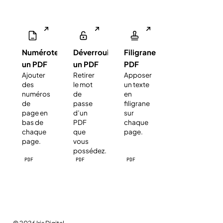
Numéroter
Déverrouiller
Filigrane
un PDF
un PDF
PDF
Ajouter
Retirer
Apposer
des
le mot
un texte
numéros
de
en
de
passe
filigrane
page en
d’un
sur
bas de
PDF
chaque
chaque
que
page.
page.
vous
possédez.
PDF
PDF
PDF
© 2026
Iris Digital