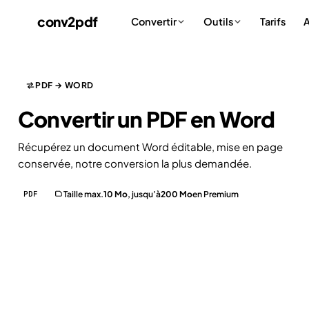
conv
2
pdf
Tarifs
A
Convertir
Outils
PDF → WORD
Convertir un PDF en
Word
Récupérez un document Word éditable, mise en page
conservée, notre conversion la plus demandée.
PDF
Taille max.
10 Mo
, jusqu’à
200 Mo
en Premium